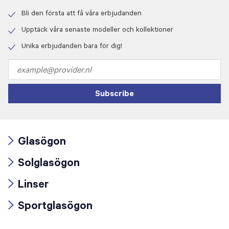
Bli den första att få våra erbjudanden
Check
icon
Upptäck våra senaste modeller och kollektioner
Check
icon
Unika erbjudanden bara för dig!
Check
icon
Email
address
Subscribe
Glasögon
Arrow
Solglasögon
icon
Arrow
Linser
icon
Arrow
Sportglasögon
icon
Arrow