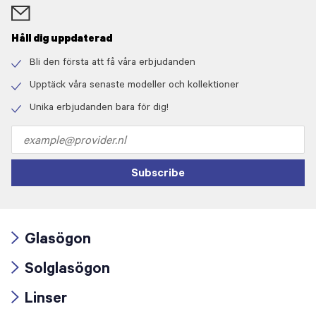
Håll dig uppdaterad
Bli den första att få våra erbjudanden
Check
icon
Upptäck våra senaste modeller och kollektioner
Check
icon
Unika erbjudanden bara för dig!
Check
icon
Email
address
Subscribe
Glasögon
Arrow
Solglasögon
icon
Arrow
Linser
icon
Arrow