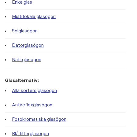
Enkelglas
Multifokala glasögon
Solglasögon
Datorglasögon
Nattglasögon
Glasalternativ:
Alla sorters glasögon
Antireflexglasögon
Fotokromatiska glasögon
Blå filterglasögon