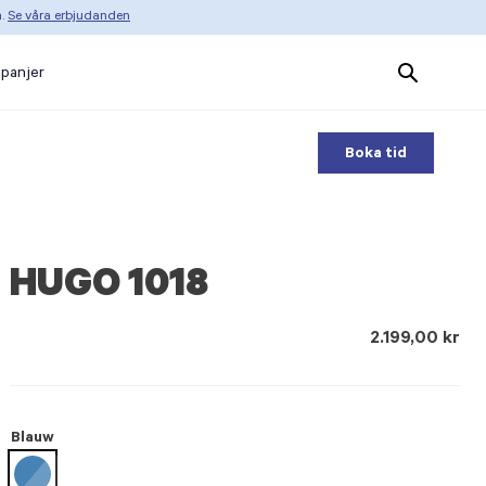
n.
Se våra erbjudanden
Search
panjer
Products
Boka tid
HUGO 1018
2.199,00 kr
Blauw