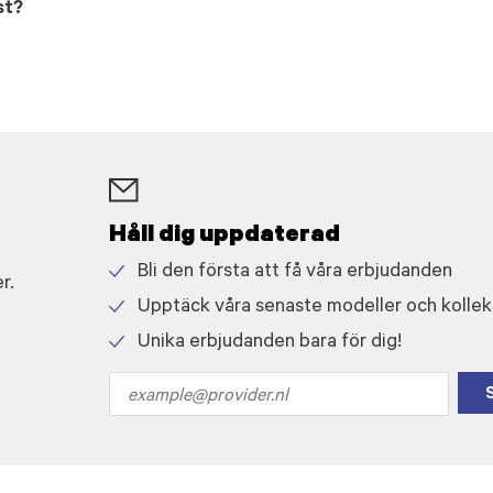
st?
Håll dig uppdaterad
Bli den första att få våra erbjudanden
r.
Check
Upptäck våra senaste modeller och kollek
icon
Check
Unika erbjudanden bara för dig!
icon
Check
icon
Email
address