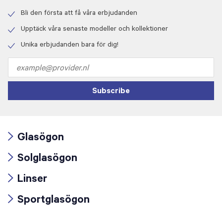
Bli den första att få våra erbjudanden
Check
icon
Upptäck våra senaste modeller och kollektioner
Check
icon
Unika erbjudanden bara för dig!
Check
icon
Email
address
Subscribe
Glasögon
Arrow
Solglasögon
icon
Arrow
Linser
icon
Arrow
Sportglasögon
icon
Arrow