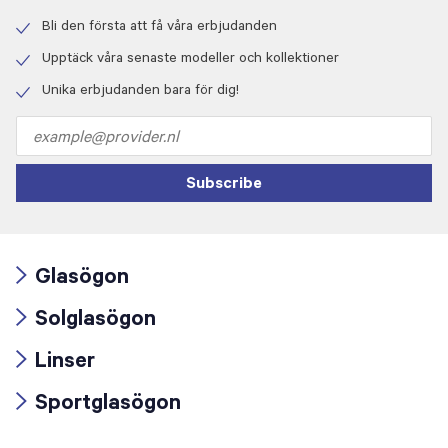
Bli den första att få våra erbjudanden
Check
icon
Upptäck våra senaste modeller och kollektioner
Check
icon
Unika erbjudanden bara för dig!
Check
icon
Email
address
Subscribe
Glasögon
Arrow
Solglasögon
icon
Arrow
Linser
icon
Arrow
Sportglasögon
icon
Arrow