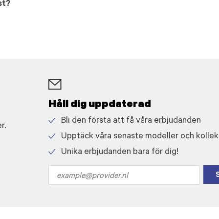
st?
Håll dig uppdaterad
Bli den första att få våra erbjudanden
r.
Check
Upptäck våra senaste modeller och kollek
icon
Check
Unika erbjudanden bara för dig!
icon
Check
icon
Email
address