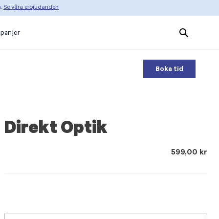
n.
Se våra erbjudanden
Search
panjer
Products
Boka tid
Direkt Optik
599,00 kr