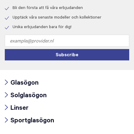
Bli den första att få våra erbjudanden
Check
icon
Upptäck våra senaste modeller och kollektioner
Check
icon
Unika erbjudanden bara för dig!
Check
icon
Email
address
Subscribe
Glasögon
Arrow
Solglasögon
icon
Arrow
Linser
icon
Arrow
Sportglasögon
icon
Arrow