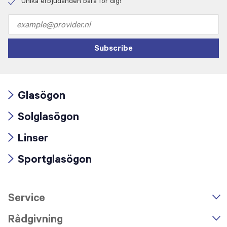
icon
Unika erbjudanden bara för dig!
Check
icon
Email
address
Subscribe
Glasögon
Arrow
Solglasögon
icon
Arrow
Linser
icon
Arrow
Sportglasögon
icon
Arrow
icon
Service
n
A
r
r
o
w
i
c
o
Rådgivning