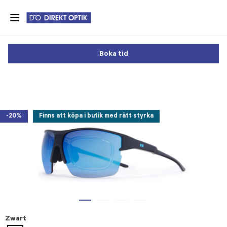
Skip
to
main
content
Boka tid
-20%
Finns att köpa i butik med rätt styrka
Zwart