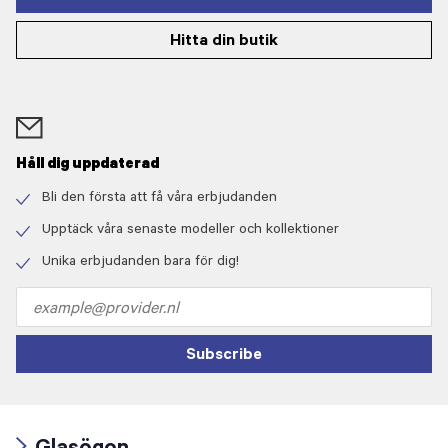
Hitta din butik
Håll dig uppdaterad
Bli den första att få våra erbjudanden
Check
icon
Upptäck våra senaste modeller och kollektioner
Check
icon
Unika erbjudanden bara för dig!
Check
icon
Email
address
Subscribe