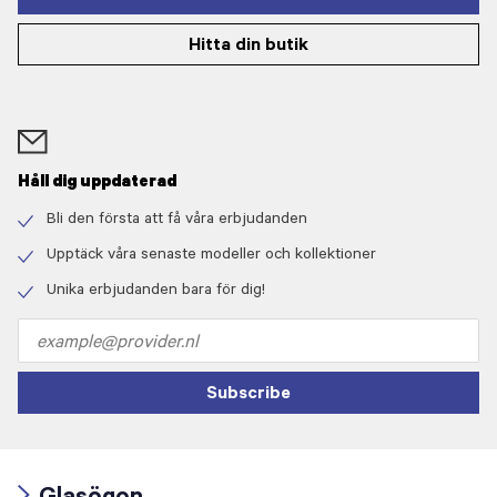
Hitta din butik
Håll dig uppdaterad
Bli den första att få våra erbjudanden
Check
icon
Upptäck våra senaste modeller och kollektioner
Check
icon
Unika erbjudanden bara för dig!
Check
icon
Email
address
Subscribe