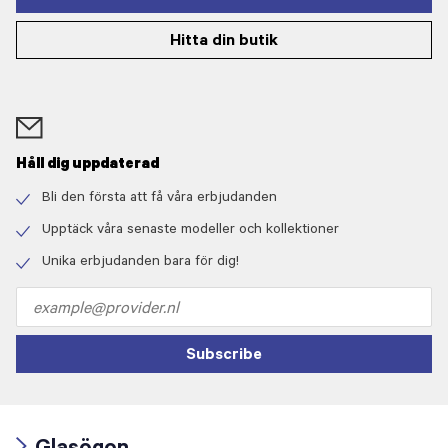
Hitta din butik
Håll dig uppdaterad
Bli den första att få våra erbjudanden
Check
icon
Upptäck våra senaste modeller och kollektioner
Check
icon
Unika erbjudanden bara för dig!
Check
icon
Email
address
Subscribe