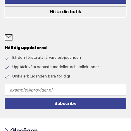
Hitta din butik
Håll dig uppdaterad
Bli den första att få våra erbjudanden
Check
icon
Upptäck våra senaste modeller och kollektioner
Check
icon
Unika erbjudanden bara för dig!
Check
icon
Email
address
Subscribe