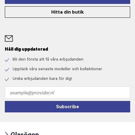
Hitta din butik
Håll dig uppdaterad
Bli den första att få våra erbjudanden
Check
icon
Upptäck våra senaste modeller och kollektioner
Check
icon
Unika erbjudanden bara för dig!
Check
icon
Email
address
Subscribe