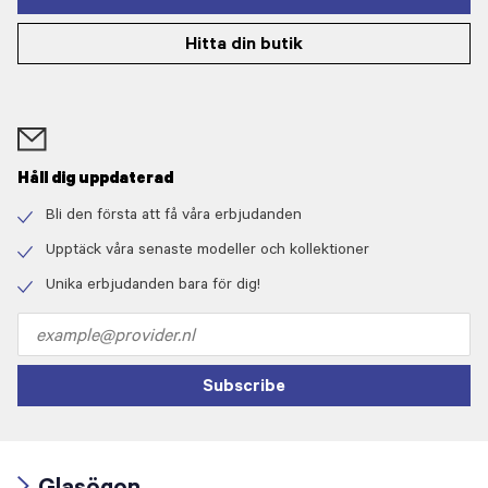
Hitta din butik
Håll dig uppdaterad
Bli den första att få våra erbjudanden
Check
icon
Upptäck våra senaste modeller och kollektioner
Check
icon
Unika erbjudanden bara för dig!
Check
icon
Email
address
Subscribe