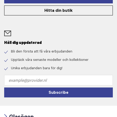
Hitta din butik
Håll dig uppdaterad
Bli den första att få våra erbjudanden
Check
icon
Upptäck våra senaste modeller och kollektioner
Check
icon
Unika erbjudanden bara för dig!
Check
icon
Email
address
Subscribe