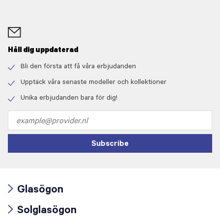
Håll dig uppdaterad
Bli den första att få våra erbjudanden
Check
icon
Upptäck våra senaste modeller och kollektioner
Check
icon
Unika erbjudanden bara för dig!
Check
icon
Email
address
Subscribe
Glasögon
Arrow
Solglasögon
icon