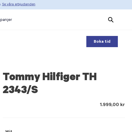
n.
Se våra erbjudanden
Search
panjer
Products
Boka tid
Tommy Hilfiger TH
2343/S
1.999,00 kr