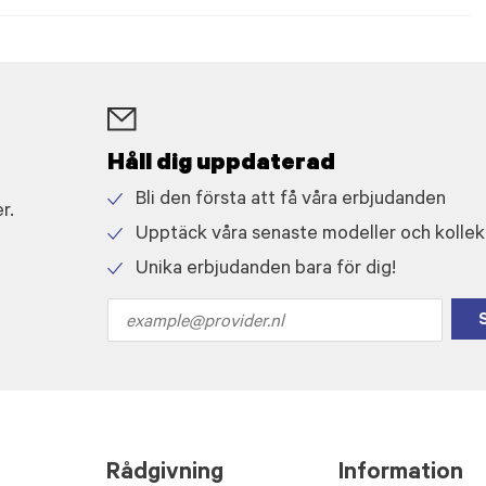
Håll dig uppdaterad
Bli den första att få våra erbjudanden
r.
Check
Upptäck våra senaste modeller och kollek
icon
Check
Unika erbjudanden bara för dig!
icon
Check
icon
Email
address
Rådgivning
Information