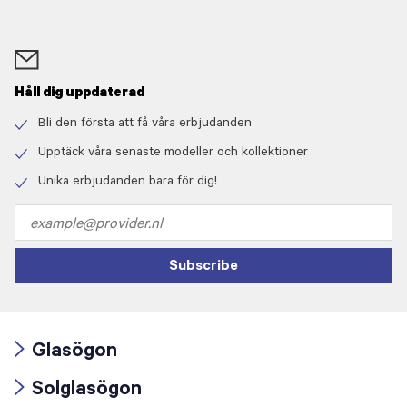
Håll dig uppdaterad
Bli den första att få våra erbjudanden
Check
icon
Upptäck våra senaste modeller och kollektioner
Check
icon
Unika erbjudanden bara för dig!
Check
icon
Email
address
Subscribe
Glasögon
Arrow
Solglasögon
icon