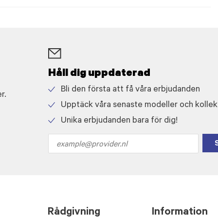
Håll dig uppdaterad
Bli den första att få våra erbjudanden
r.
Check
Upptäck våra senaste modeller och kollek
icon
Check
Unika erbjudanden bara för dig!
icon
Check
icon
Email
address
Rådgivning
Information