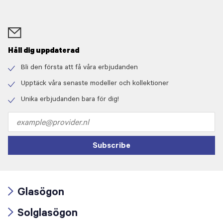
Håll dig uppdaterad
Bli den första att få våra erbjudanden
Check
icon
Upptäck våra senaste modeller och kollektioner
Check
icon
Unika erbjudanden bara för dig!
Check
icon
Email
address
Subscribe
Glasögon
Arrow
Solglasögon
icon