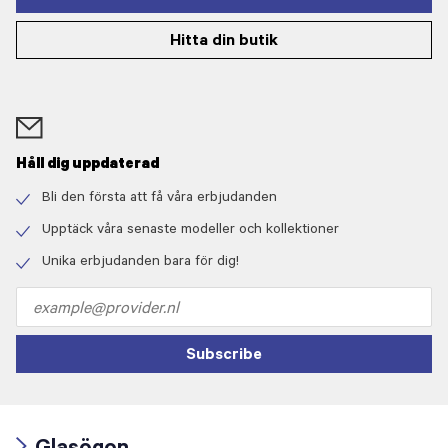
Hitta din butik
Håll dig uppdaterad
Bli den första att få våra erbjudanden
Check
icon
Upptäck våra senaste modeller och kollektioner
Check
icon
Unika erbjudanden bara för dig!
Check
icon
Email
address
Subscribe