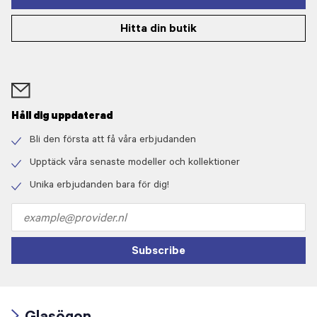
Hitta din butik
Håll dig uppdaterad
Bli den första att få våra erbjudanden
Check
icon
Upptäck våra senaste modeller och kollektioner
Check
icon
Unika erbjudanden bara för dig!
Check
icon
Email
address
Subscribe