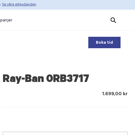
n.
Se våra erbjudanden
Search
panjer
Products
Boka tid
Ray-Ban 0RB3717
1.699,00 kr