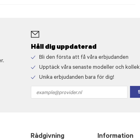
Håll dig uppdaterad
Bli den första att få våra erbjudanden
r.
Check
Upptäck våra senaste modeller och kollek
icon
Check
Unika erbjudanden bara för dig!
icon
Check
icon
Email
address
Rådgivning
Information