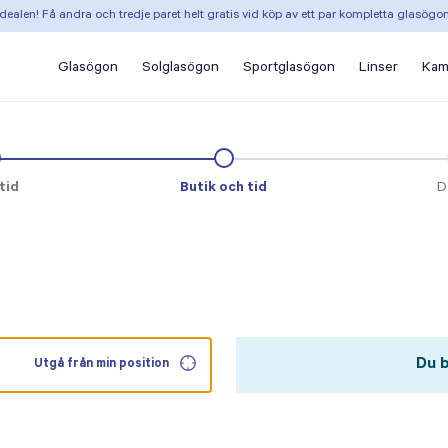
dealen! Få andra och tredje paret helt gratis vid köp av ett par kompletta glasögo
Glasögon
Solglasögon
Sportglasögon
Linser
Kam
heck
on
tid
Butik och tid
D
Du b
Utgå från min position