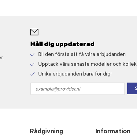
Håll dig uppdaterad
Bli den första att få våra erbjudanden
r.
Check
Upptäck våra senaste modeller och kollek
icon
Check
Unika erbjudanden bara för dig!
icon
Check
icon
Email
address
Rådgivning
Information