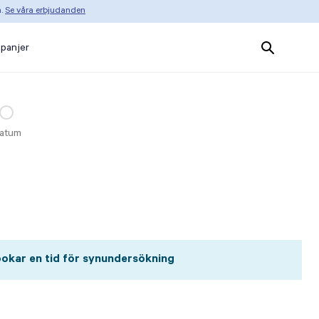
n.
Se våra erbjudanden
Search
panjer
Products
atum
okar en tid för synundersökning