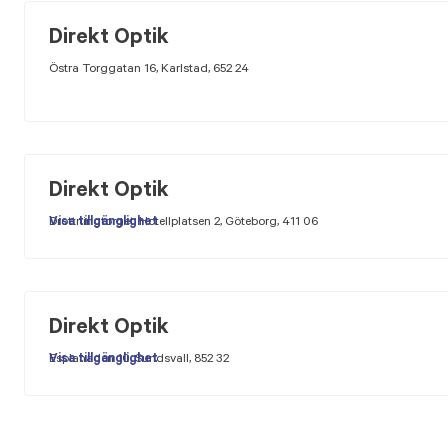
Direkt Optik
Östra Torggatan 16, Karlstad, 652 24
Direkt Optik
Drottningtorget, Hotellplatsen 2, Göteborg, 411 06
Visa tillgänglighet
Direkt Optik
Esplanaden 10, Sundsvall, 852 32
Visa tillgänglighet