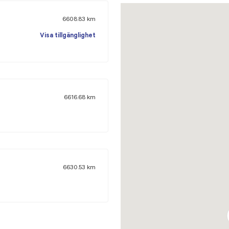
6608.83
km
Visa tillgänglighet
6616.68
km
6630.53
km