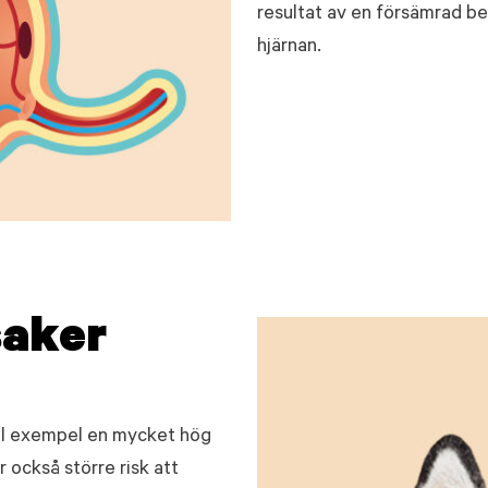
resultat av en försämrad bea
hjärnan.
saker
ill exempel en mycket hög
 också större risk att