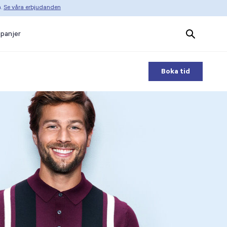
n.
Se våra erbjudanden
Search
panjer
Products
Boka tid