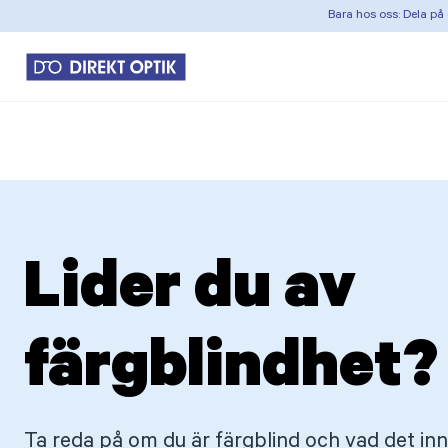
Bara hos oss: Dela på 
Lider du av
färgblindhet?
Ta reda på om du är färgblind och vad det inn