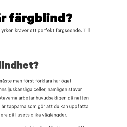
är färgblind?
v yrken kräver ett perfekt färgseende. Till
lindhet?
 måste man först förklara hur ögat
nns ljuskänsliga celler, nämligen stavar
 stavarna arbetar huvudsakligen på natten
 är tapparna som gör att du kan uppfatta
era på ljusets olika våglängder.