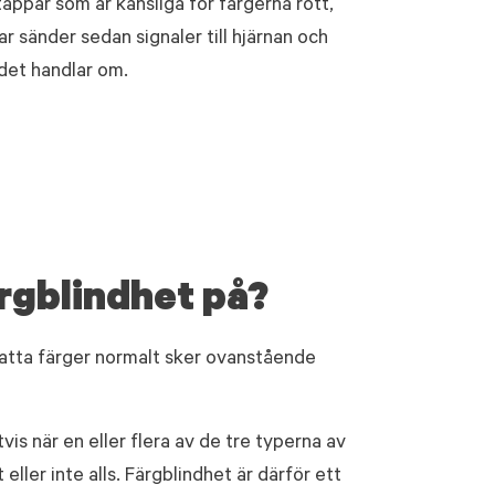
 tappar som är känsliga för färgerna rött,
r sänder sedan signaler till hjärnan och
 det handlar om.
rgblindhet på?
atta färger normalt sker ovanstående
vis när en eller flera av de tre typerna av
eller inte alls. Färgblindhet är därför ett