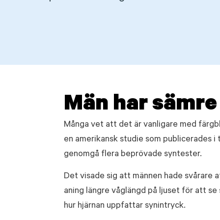
Män har sämre 
Många vet att det är vanligare med färgbl
en amerikansk studie som publicerades i t
genomgå flera beprövade syntester.
Det visade sig att männen hade svårare a
aning längre våglängd på ljuset för att s
hur hjärnan uppfattar synintryck.