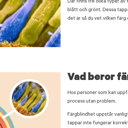
Där finns tre olika typer av
blått och grönt. Dessa tappa
det är så du vet vilken färg
Vad beror fä
Hos personer som kan uppf
process utan problem.
Färgblindhet uppstår vanligt
tappar inte fungerar korrekt 