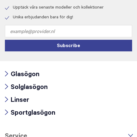
Check
icon
Upptäck våra senaste modeller och kollektioner
Check
icon
Unika erbjudanden bara för dig!
Check
icon
Email
address
Subscribe
Glasögon
Arrow
Solglasögon
icon
Arrow
Linser
icon
Arrow
Sportglasögon
icon
Arrow
icon
Service